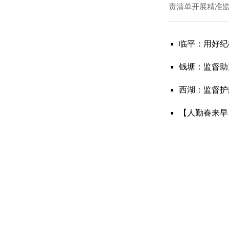
作风建设
责清单开展精准
规占用医保基金等
巡视巡察
临平：用好纪
钱塘：监督助
组织建设
西湖：监督护航
基层风采