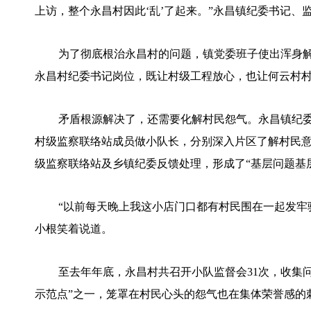
上访，整个永昌村因此‘乱’了起来。”永昌镇纪委书记、
为了彻底根治永昌村的问题，镇党委班子使出浑身
永昌村纪委书记岗位，既让村级工程放心，也让何云村
矛盾根源解决了，还需要化解村民怨气。永昌镇纪委
村级监察联络站成员做小队长，分别深入片区了解村民
级监察联络站及乡镇纪委反馈处理，形成了“基层问题基
“以前每天晚上我这小店门口都有村民围在一起发牢
小根笑着说道。
至去年年底，永昌村共召开小队监督会31次，收集问题
示范点”之一，笼罩在村民心头的怨气也在集体荣誉感的