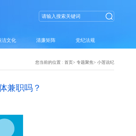
廉洁文化
清廉矩阵
党纪法规
您当前的位置 :
首页
>
专题聚焦
>
小莲说纪
团体兼职吗？