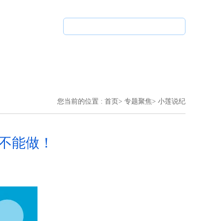
廉洁文化
清廉矩阵
党纪法规
您当前的位置 :
首页
>
专题聚焦
>
小莲说纪
些不能做！