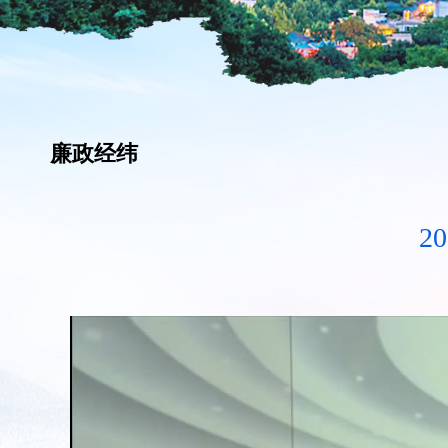
廉政经纬
2
50%
75%
100%