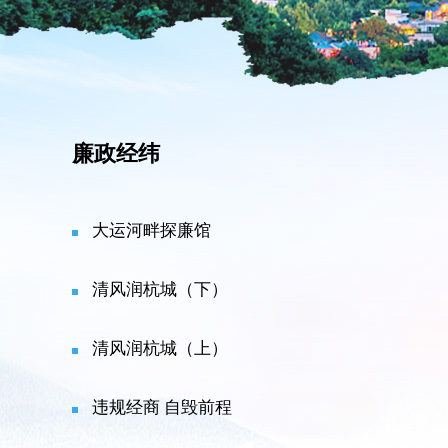
廉政经纬
大运河畔探廉馆
清风润杭城（下）
清风润杭城（上）
违规经商 自毁前程