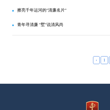
擦亮千年运河的"清廉名片"
青年寻清廉 "墅"说清风尚
‹
1