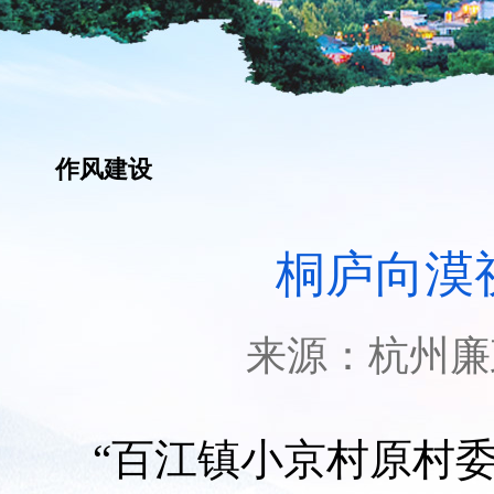
作风建设
桐庐向漠
来源：
杭州廉
“百江镇小京村原村