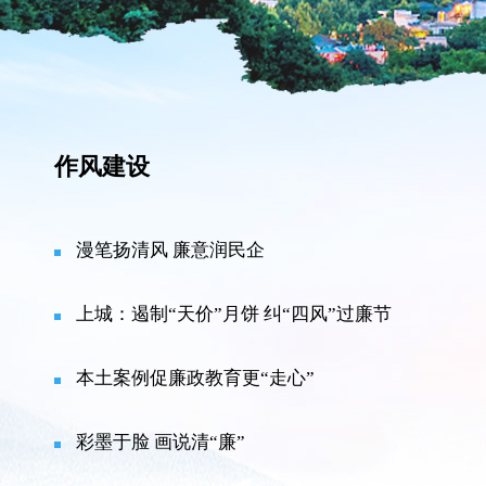
作风建设
漫笔扬清风 廉意润民企
上城：遏制“天价”月饼 纠“四风”过廉节
本土案例促廉政教育更“走心”
彩墨于脸 画说清“廉”