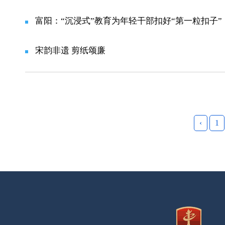
富阳：“沉浸式”教育为年轻干部扣好“第一粒扣子”
宋韵非遗 剪纸颂廉​
‹
1