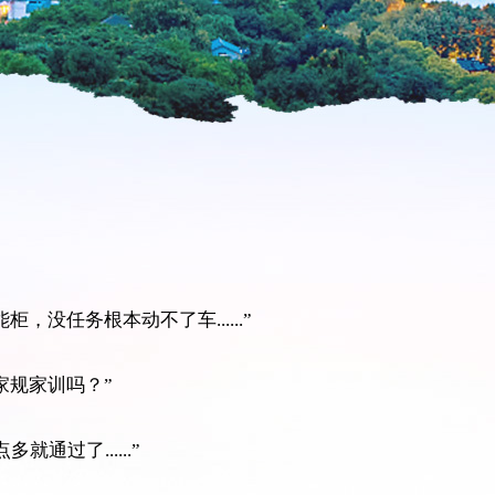
没任务根本动不了车......”
家规家训吗？”
通过了......”