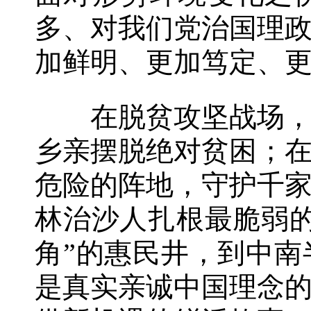
多、对我们党治国理
加鲜明、更加笃定、
在脱贫攻坚战场，数
乡亲摆脱绝对贫困；在
危险的阵地，守护千
林治沙人扎根最脆弱
角”的惠民井，到中
是真实亲诚中国理念