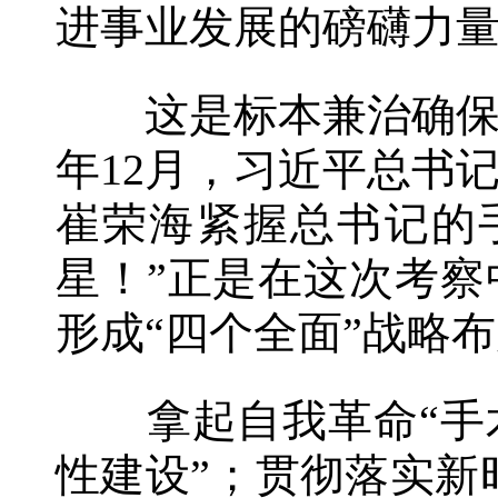
进事业发展的磅礴力
这是标本兼治确保党
年12月，习近平总书
崔荣海紧握总书记的
星！”正是在这次考察
形成“四个全面”战略
拿起自我革命“手术
性建设”；贯彻落实新