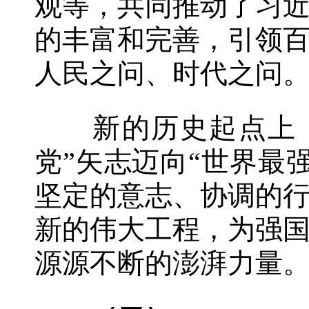
观等，共同推动了习
的丰富和完善，引领
人民之问、时代之问
新的历史起点上，
党”矢志迈向“世界最
坚定的意志、协调的
新的伟大工程，为强
源源不断的澎湃力量