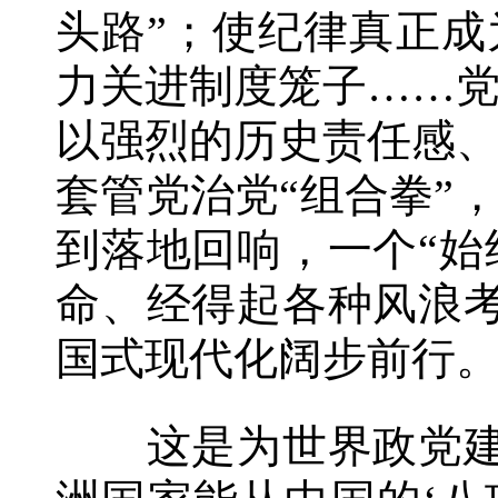
头路”；使纪律真正成
力关进制度笼子……
以强烈的历史责任感
套管党治党“组合拳”
到落地回响，一个“
命、经得起各种风浪
国式现代化阔步前行
这是为世界政党建设