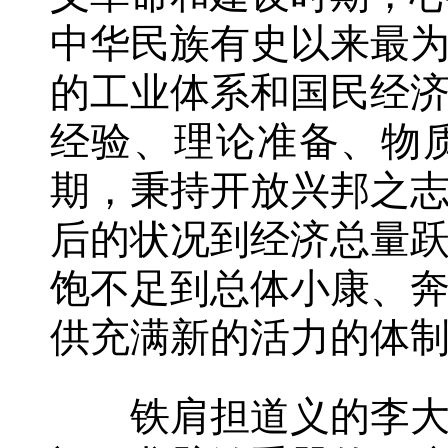
中华民族有史以来最
的工业体系和国民经
经验、理论准备、物
期，秉持开放兴邦之
后的状况到经济总量
饱不足到总体小康、
供充满新的活力的体
铁肩担道义的李大钊