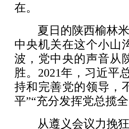
在。
夏日的陕西榆林米脂
中央机关在这个小山
波，党中央的声音从
胜。2021年，习近
持和完善党的领导，
平”“充分发挥党总揽
从遵义会议力挽狂澜