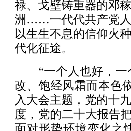
禄、戈壁铸重器的邓
洲……一代代共产党
以生生不息的信仰火
代化征途。
“一个人也好，一个
改、饱经风霜而本色依
入大会主题，党的十
度，党的二十大报告把
面对形势环境变化之