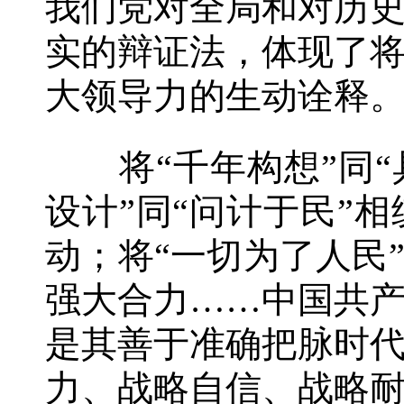
我们党对全局和对历
实的辩证法，体现了
大领导力的生动诠释
将“千年构想”同“
设计”同“问计于民”
动；将“一切为了人民
强大合力……中国共
是其善于准确把脉时
力、战略自信、战略