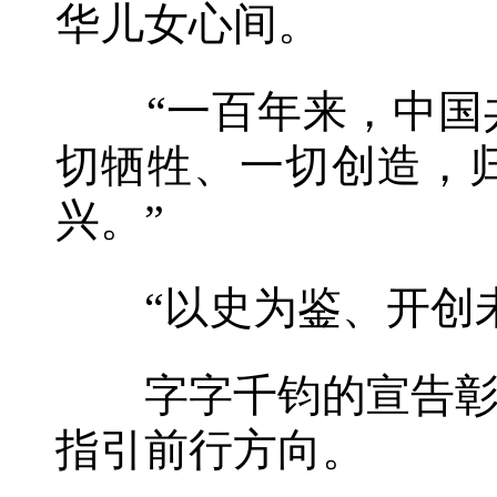
华儿女心间。
“一百年来，中国共
切牺牲、一切创造，
兴。”
“以史为鉴、开创未
字字千钧的宣告彰显
指引前行方向。