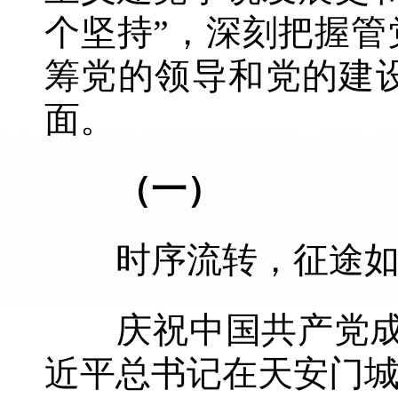
个坚持”，深刻把握
筹党的领导和党的建
面。
（一）
时序流转，征途如
庆祝中国共产党成立
近平总书记在天安门