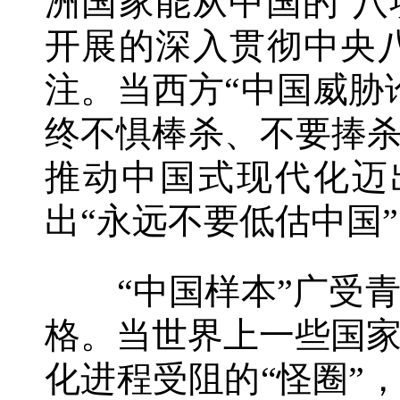
洲国家能从中国的‘八
开展的深入贯彻中央
注。当西方“中国威胁
终不惧棒杀、不要捧杀
推动中国式现代化迈
出“永远不要低估中国
“中国样本”广受青
格。当世界上一些国
化进程受阻的“怪圈”