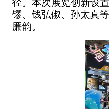
径。本次展览创新设置
镠、钱弘俶、孙太真
廉韵。