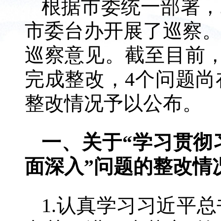
根据市委统一部署，2
市委台办开展了巡察。
巡察意见。截至目前，
完成整改，4个问题
整改情况予以公布。
一、关于“学习贯彻
面深入”问题的整改情
1.认真学习习近平