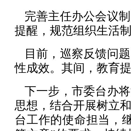
完善主任办公会议制
提醒，规范组织生活
目前，巡察反馈问题
性成效。其间，教育提
下一步，市委台办将
思想，结合开展树立
台工作的使命担当，