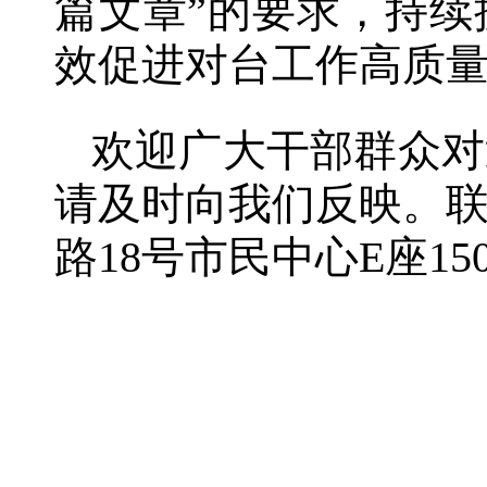
篇文章”的要求，持
效促进对台工作高质
欢迎广大干部群众对
请及时向我们反映。联系
路18号市民中心E座150