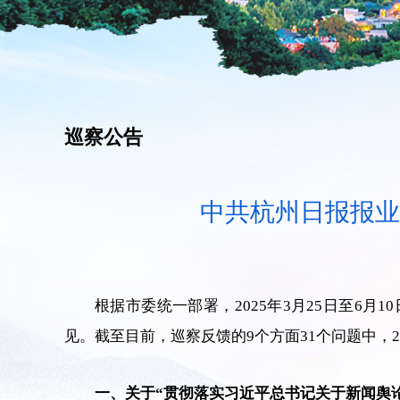
巡察公告
中共杭州日报报业
根据市委统一部署，2025年3月25日至6
见。截至目前，巡察反馈的9个方面31个问题中，
一、关于“贯彻落实习近平总书记关于新闻舆