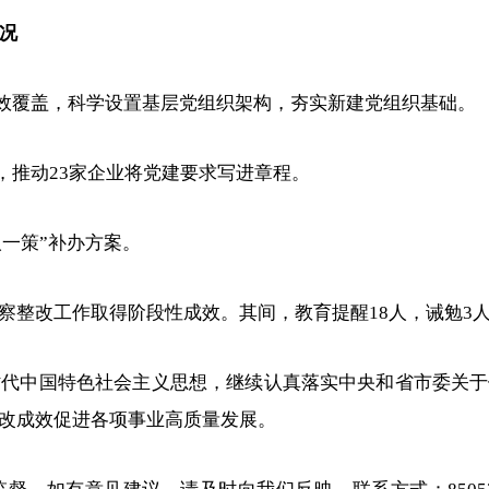
况
有效覆盖，科学设置基层党组织架构，夯实新建党组织基础。
，推动23家企业将党建要求写进章程。
人一策”补办方案。
察整改工作取得阶段性成效。其间，教育提醒18人，诫勉3人
代中国特色社会主义思想，继续认真落实中央和省市委关于
改成效促进各项事业高质量发展。