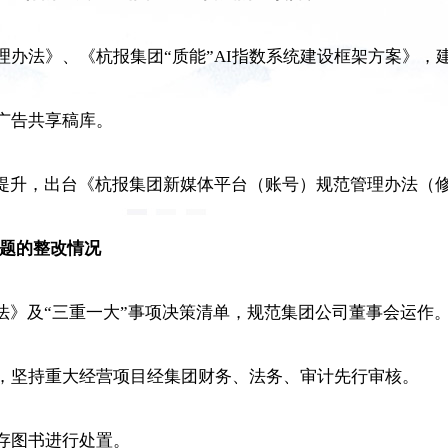
心管理办法》、《杭报集团“质能”AI指数系统建设框架方案》
广告共享稿库。
量提升，出台《杭报集团新媒体平台（账号）规范管理办法（
问题的整改情况
办法》及“三重一大”事项决策清单，规范集团公司董事会运作
》，坚持重大经营项目经集团财务、法务、审计先行审核。
存图书进行处置。