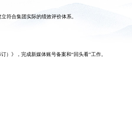
，建立符合集团实际的绩效评价体系。
修订）》，完成新媒体账号备案和“回头看”工作。
。