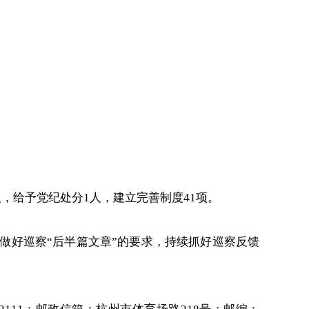
，给予党纪处分1人，建立完善制度41项。
做好巡察“后半篇文章”的要求，持续抓好巡察反馈