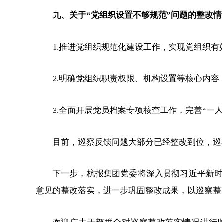
九、关于“党组织设置不够规范”问题的整改情
1.推进党组织规范化建设工作，实现党组织
2.明确党组织职责权限、机构设置等核心内容
3.全面开展党员档案专项核查工作，完善“一
目前，巡察反馈问题大部分已经整改到位，巡
下一步，杭报集团党委将深入贯彻习近平新时
意见的整改落实，进一步巩固整改成果，以巡察整