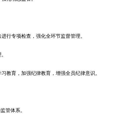
出进行专项检查，强化全环节监督管理。
理。
学习教育，加强纪律教育，增强全员纪律意识。
购监管体系。