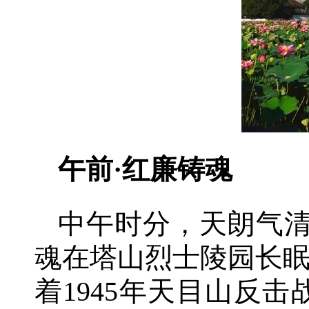
午前·红廉铸魂
中午时分，天朗气清
魂在塔山烈士陵园长
着1945年天目山反