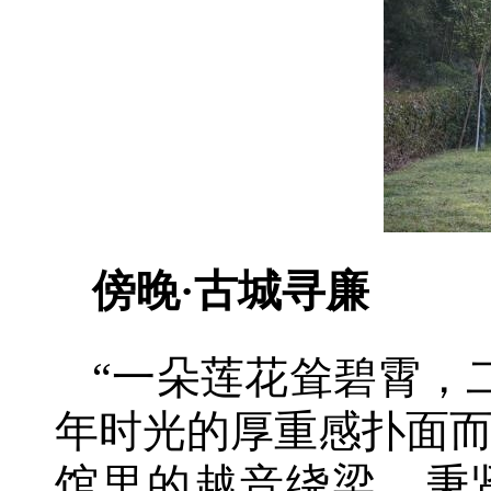
傍晚·古城寻廉
“一朵莲花耸碧霄，
年时光的厚重感扑面
馆里的越音绕梁，秉