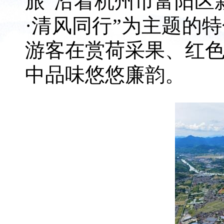
旅”沿着杭州市富阳区
·清风同行”为主题的
游客在赏荷采果、红
中品味悠悠廉韵。