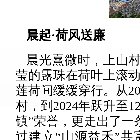
晨起·荷风送廉
晨光熹微时，上山村
莹的露珠在荷叶上滚
莲荷间缓缓穿行。从2
村，到2024年跃升至
镇”荣誉，更走出了一
过建立“山源益禾”