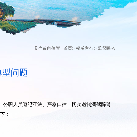
您当前的位置 :
首页
>
权威发布
>
监督曝光
典型问题
、公职人员遵纪守法、严格自律，切实遏制酒驾醉驾
如下：