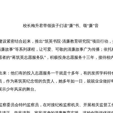
校长梅升君带领孩子们读“廉”书、颂“廉”音
建设紧密结合起来，推出“筑英书院·清廉教育研究院”项目行动
清廉故事”等系列课程，让可爱、可敬的清廉故事广为传播；依托校
者的“蒋筑英志愿服务队”，积极投身志愿服务十三年，接待校内
出来：他们有的投入志愿服务一干就是十多年，有的发挥学科特
员，作为蒋筑英纪念馆的负责人，她多年如一日，兢兢业业做好
展示少年风采的舞台。
监察委员会特约监察员，在对接纪检监察机关、开展相关监督工
清正、学风清新、家风清净的清廉教育实践。该校创新评优评先体