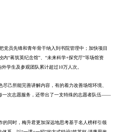
，把党员先锋和青年骨干纳入到书院管理中；加快项目
内“蒋筑英纪念馆”、“未来科学+探究厅”等场馆资
外学生及参观团队累计超过10万人次。
色尽己所能完善讲解内容，有的着力改善场馆环境、
每一次志愿服务，还带出了一支特殊的志愿者队伍——
作的同时，梅升君更加深远地思考基于名人榜样引领
系，以“一课+一招”的方式特设“筑英杯·清廉思政