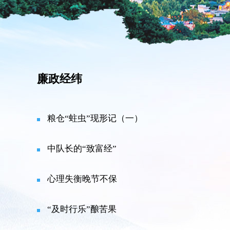
廉政经纬
粮仓“蛀虫”现形记（一）
中队长的“致富经”
心理失衡晚节不保
“及时行乐”酿苦果